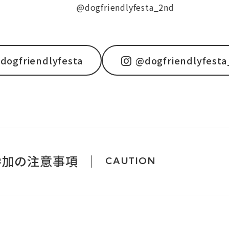
@dogfriendlyfesta_2nd
@d
dogfriendlyfesta
@dogfriendlyfest
参加の注意事項
CAUTION