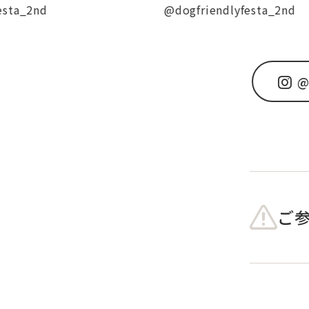
@dogfriendlyfesta_2nd
@
ご