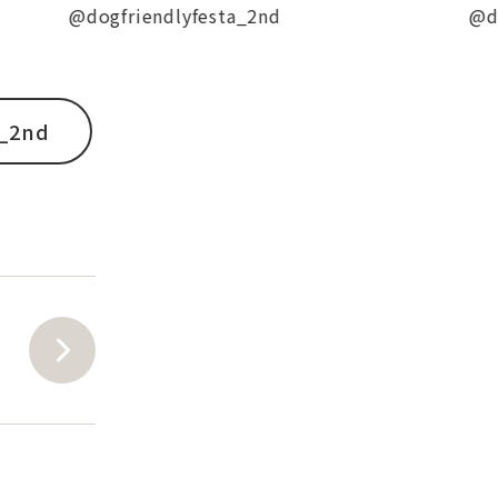
ogfriendlyfesta_2nd
@dogfriendly
a_2nd