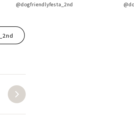
gfriendlyfesta_2nd
@dogfriendlyf
a_2nd