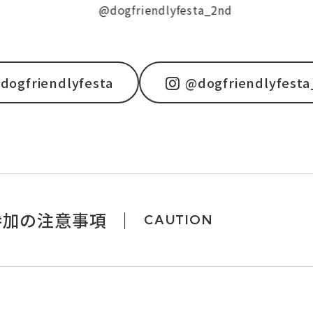
@dogfriendlyfesta_2nd
@do
dogfriendlyfesta
@dogfriendlyfest
参加の注意事項
CAUTION