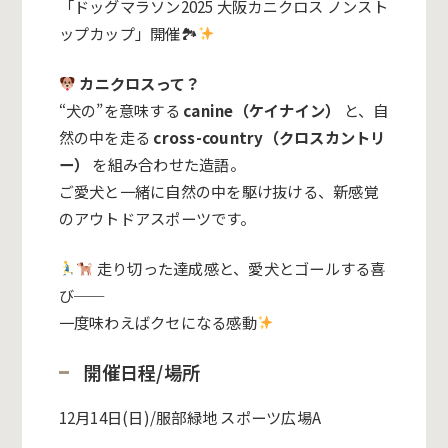
「ドッグマラソン2025 大阪カニクロス ノンスト
ップカップ」開催🏞
カニクロスって？
“犬の”を意味する
canine（ケイナイン）
と、自
然の中を走る
cross-country（クロスカントリ
ー）
を組み合わせた造語。
ご愛犬と一緒に自然の中を駆け抜ける、新感覚
のアウトドアスポーツです。
走り切った達成感と、愛犬とゴールする喜
び──
一度味わえばクセになる感動
開催日程/場所
12月14日(日)/服部緑地 スポーツ広場A