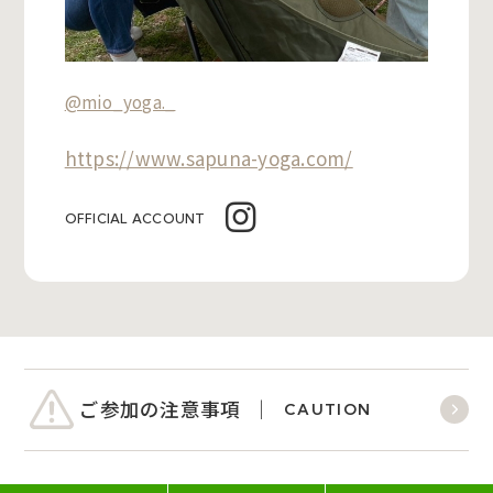
@mio_yoga._
https://www.sapuna-yoga.com/
OFFICIAL ACCOUNT
ご参加の注意事項
CAUTION