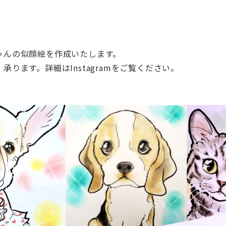
ゃ
んの似
顔
絵を作成いたします。
）承り
ます。詳細はInstagramをご覧ください。