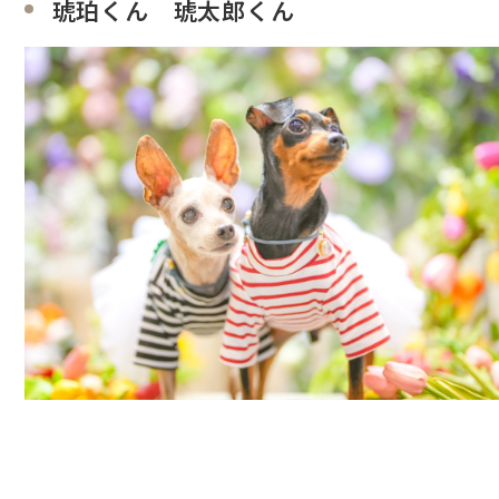
琥珀くん 琥太郎くん