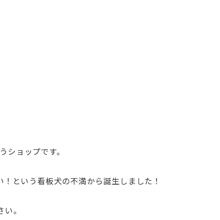
うショップです。
い！
という看板犬の不満から誕生しました！
さい。