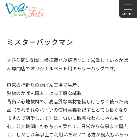
ミスターバックマン
大正年間に創業し横須賀どぶ板通りにて営業しているかば
ん専門店
のオリジナルペット用キャリーバッグです。
東京の指折りのかばん工場で生産。
熟練のかばん職人による丁寧な縫製。
背負い心地抜群の、高品質な素材を惜しげもなく使った商
品（それ
ぞれのパーツの使用意義を記すととても長くなり
ますので割愛しま
す）は、匂いに敏感なわんにゃんも安
心。公共機関にももちろん乗
れて、日常から有事まで幅広
く、しかも20年以上ご利用いただい
てる方が幾人もいらっ